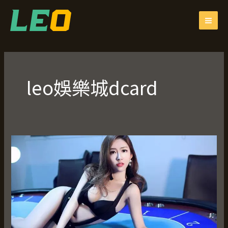
跳
文
MAI
至
章
ME
主
分
要
頁
內
容
leo娛樂城dcard
揭
密
真
人
百
家
樂：
賭