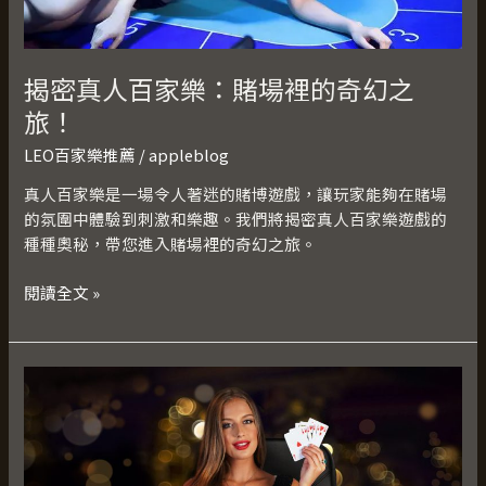
場
裡
的
揭密真人百家樂：賭場裡的奇幻之
奇
旅！
幻
之
LEO百家樂推薦
/
appleblog
旅！
真人百家樂是一場令人著迷的賭博遊戲，讓玩家能夠在賭場
的氛圍中體驗到刺激和樂趣。我們將揭密真人百家樂遊戲的
種種奧秘，帶您進入賭場裡的奇幻之旅。
閱讀全文 »
從
電
腦
桌
遊