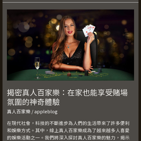
揭
密
真
人
百
家
樂：
在
家
也
能
揭密真人百家樂：在家也能享受賭場
享
氛圍的神奇體驗
受
賭
真人百家樂
/
appleblog
場
氛
在現代社會，科技的不斷進步為人們的生活帶來了許多便利
圍
和娛樂方式。其中，線上真人百家樂成為了越來越多人喜愛
的
的娛樂活動之一。我們將深入探討真人百家樂的魅力，揭示