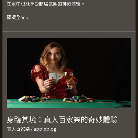
神
在家中也能享受賭場氛圍的神奇體驗。
奇
體
閱讀全文 »
驗
身
臨
其
境：
真
人
百
家
樂
的
奇
身臨其境：真人百家樂的奇妙體驗
妙
體
真人百家樂
/
appleblog
驗