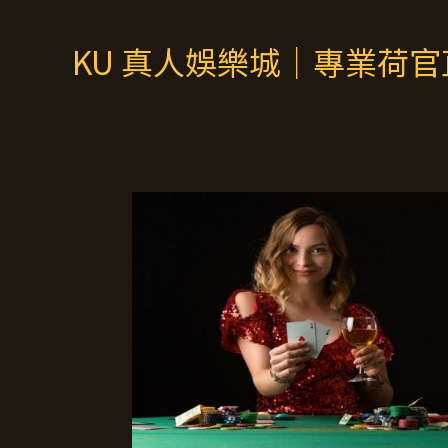
KU 真人娛樂城｜專業荷