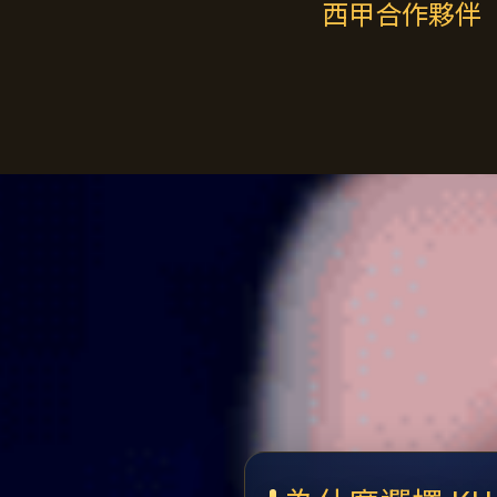
西甲合作夥伴