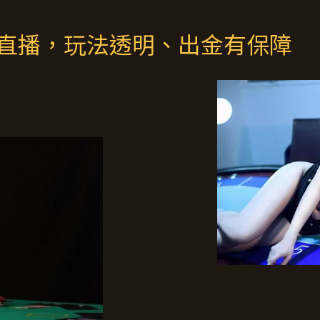
官直播，玩法透明、出金有保障