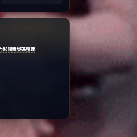
力彩開獎號碼整理