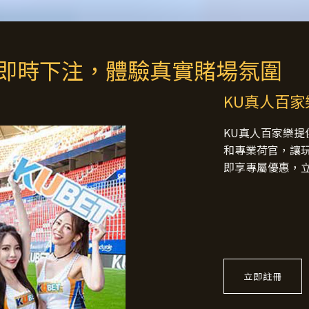
播即時下注，體驗真實賭場氛圍
KU真人百
KU真人百家樂
和專業荷官，讓
即享專屬優惠，
立即註冊