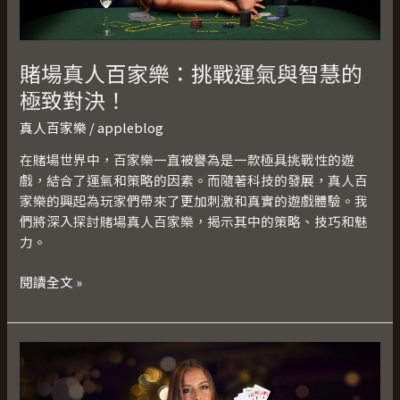
戰
運
氣
賭場真人百家樂：挑戰運氣與智慧的
與
極致對決！
智
慧
真人百家樂
/
appleblog
的
極
在賭場世界中，百家樂一直被譽為是一款極具挑戰性的遊
致
戲，結合了運氣和策略的因素。而隨著科技的發展，真人百
對
家樂的興起為玩家們帶來了更加刺激和真實的遊戲體驗。我
決！
們將深入探討賭場真人百家樂，揭示其中的策略、技巧和魅
力。
閱讀全文 »
挑
戰
幸