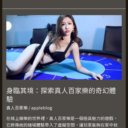
身
臨
其
境：
探
索
真
人
百
家
樂
身臨其境：探索真人百家樂的奇幻體
的
驗
奇
幻
真人百家樂
/
appleblog
體
驗
在線上娛樂的世界裡，真人百家樂是一個極具魅力的遊戲，
它將傳統的賭場體驗帶入了虛擬空間，讓玩家能夠在家中就