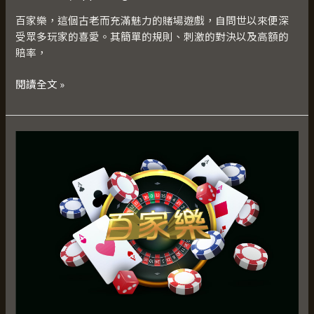
場
的
百家樂，這個古老而充滿魅力的賭場遊戲，自問世以來便深
刺
受眾多玩家的喜愛。其簡單的規則、刺激的對決以及高額的
激
賠率，
與
策
閱讀全文 »
略！
百
家
樂
破
解
秘
訣：
揭
示
勝
利