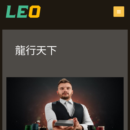
跳
MAI
至
ME
主
要
內
容
龍行天下
揭
秘
線
上
真
人
百
家