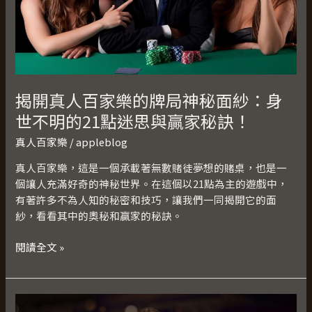
樂
的
牌
局
神
秘
揭開真人百家樂的牌局神秘面紗：身
面
世不明的21點迷思與贏家秘訣！
紗：
身
真人百家樂
/
appleblog
世
真人百家樂，這是一個承載著無數賭徒夢想的賭桌，也是一
不
個讓人充滿好奇的神秘世界。在這個以21點為主的遊戲中，
明
有著許多不為人知的秘密和技巧，讓我們一同揭開它的面
的
紗，看看其中的奧秘和贏家的秘訣。
21
點
閱讀全文 »
迷
思
與
贏
揭