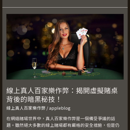
線
上
真
人
百
家
樂
作
弊：
揭
開
線上真人百家樂作弊：揭開虛擬賭桌
虛
背後的暗黑秘技！
擬
賭
線上真人百家樂作弊
/
appleblog
桌
背
在網絡賭場世界中，真人百家樂作弊是一個備受爭議的話
後
題。雖然絕大多數的線上賭場都有嚴格的安全措施，但是仍