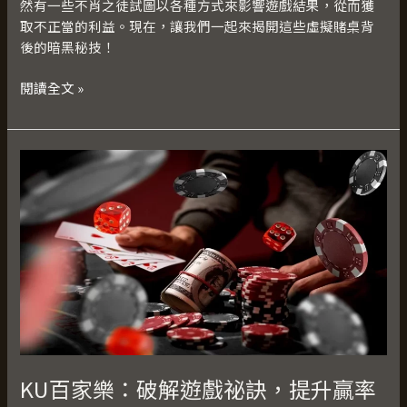
的
然有一些不肖之徒試圖以各種方式來影響遊戲結果，從而獲
暗
取不正當的利益。現在，讓我們一起來揭開這些虛擬賭桌背
黑
後的暗黑秘技！
秘
技！
閱讀全文 »
KU
百
家
樂：
破
解
遊
戲
祕
訣，
提
KU百家樂：破解遊戲祕訣，提升贏率
升