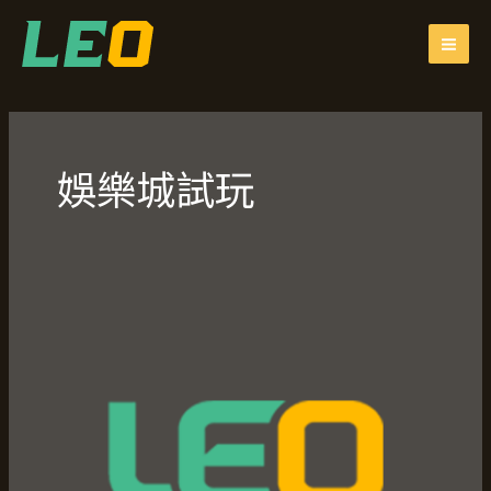
跳
文
MAI
至
章
ME
主
分
要
頁
內
容
娛樂城試玩
LEO
百
家
樂
推
薦：
專
家