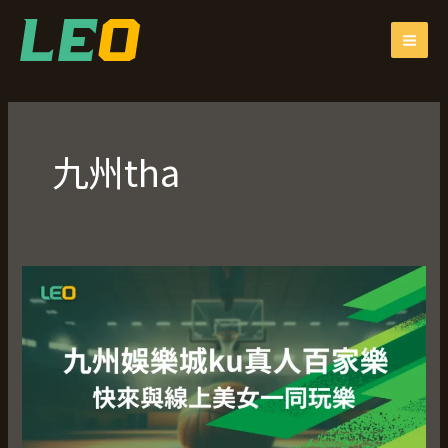
跳
MAI
至
ME
主
要
內
容
九州tha
挑
戰
獨
家
特
色：
深
入