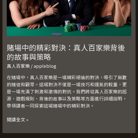
彩
對
決：
真
人
百
家
賭場中的精彩對決：真人百家樂背後
樂
的故事與策略
背
後
真人百家樂
/
appleblog
的
在賭場中，真人百家樂是一場精彩絕倫的對決，吸引了無數
故
的賭徒和觀眾。這場對決不僅是一場技巧和運氣的較量，更
事
是一場充滿了刺激和激情的對抗。我們將從真人百家樂的起
與
源、遊戲規則、背後的故事以及策略等方面進行詳細說明，
策
帶領讀者一同探索這場賭場中的精彩對決。
略
閱讀全文 »