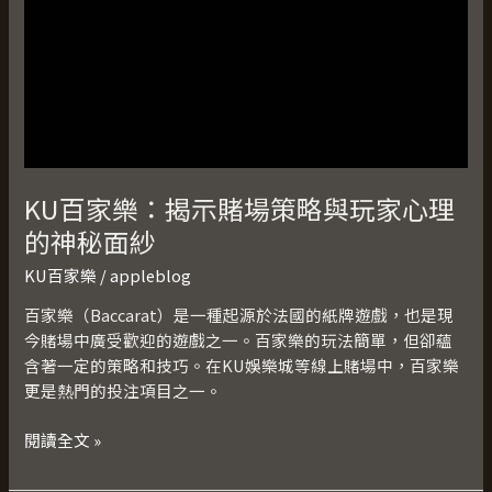
玩
家
心
理
的
神
秘
面
KU百家樂：揭示賭場策略與玩家心理
紗
的神秘面紗
KU百家樂
/
appleblog
百家樂（Baccarat）是一種起源於法國的紙牌遊戲，也是現
今賭場中廣受歡迎的遊戲之一。百家樂的玩法簡單，但卻蘊
含著一定的策略和技巧。在KU娛樂城等線上賭場中，百家樂
更是熱門的投注項目之一。
閱讀全文 »