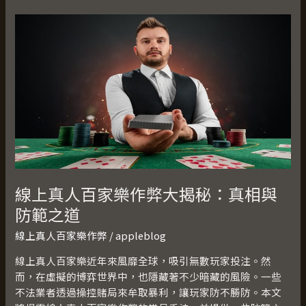
線
上
真
人
百
家
樂
作
弊
大
揭
線上真人百家樂作弊大揭秘：真相與
秘：
防範之道
真
相
線上真人百家樂作弊
/
appleblog
與
防
線上真人百家樂近年來風靡全球，吸引無數玩家投注。然
範
而，在虛擬的博弈世界中，也隱藏著不少暗藏的風險。一些
之
不法業者透過操控賭局來牟取暴利，讓玩家防不勝防。本文
道