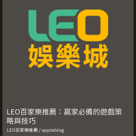
樂
推
薦：
贏
家
必
備
的
遊
戲
策
略
與
技
巧
LEO百家樂推薦：贏家必備的遊戲策
略與技巧
LEO百家樂推薦
/
appleblog