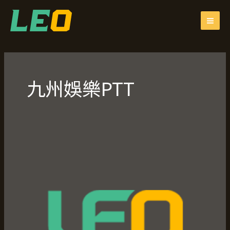
跳
MAI
至
ME
主
要
內
容
九州娛樂PTT
LEO
百
家
樂
推
薦：
贏
家