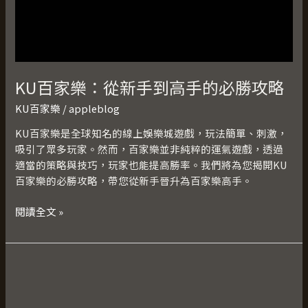
略
KU百家樂：從新手到高手的必勝攻略
KU百家樂
/
appleblog
KU百家樂是全球知名的線上娛樂城遊戲，玩法簡單、刺激，
吸引了眾多玩家。然而，百家樂並非純粹的運氣遊戲，透過
適當的策略與技巧，玩家也能提高勝率。我們將為您揭開KU
百家樂的必勝攻略，帶您從新手晉升為百家樂高手。
閱讀全文 »
LEO
百
家