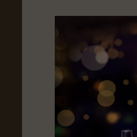
真
人
百
家
樂：
體
驗
賭
桌
上
的
真
實
魅
力
和