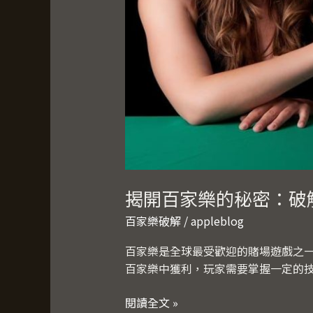
戰
經
驗
分
享
揭開百家樂的秘密：破
百家樂破解
/
appleblog
百家樂是全球最受歡迎的賭場遊戲之
百家樂中獲利，玩家需要掌握一定的
閱讀全文 »