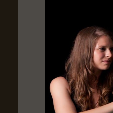
揭
秘
線
上
真
人
百
家
樂
的
作
弊
手
法：
真
相
與
迷