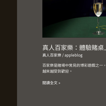
刺
激
真人百家樂：體驗賭桌
真人百家樂
/
appleblog
百家樂是賭場中常見的博彩遊戲之一
越來越受到歡迎。
閱讀全文 »