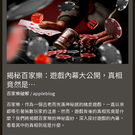
秘
百
家
樂：
遊
戲
內
幕
大
公
揭秘百家樂：遊戲內幕大公開，真相
開，
竟然是…
真
相
百家樂破解
/
appleblog
竟
然
百家樂，作為一個古老而充滿神秘感的賭桌遊戲，一直以來
是…
都吸引著無數玩家的注意。然而，遊戲背後的真相究竟是什
麼？我們將揭開百家樂的神秘面紗，深入探討遊戲的內幕，
看看其中的真相到底是什麼。