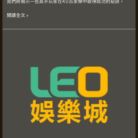
我們將揭示一些高手玩家在KU百家樂中取得成功的秘訣。
閱讀全文 »
星
座
大
揭
秘：
LEO
座
百
家
樂
必
勝
策
略