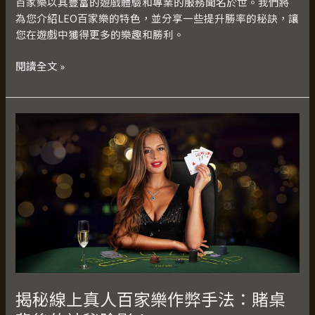
百家樂以其豐富的遊戲體驗和專業的服務聞名於世。我們將
為您介紹LEO百家樂的特色，並分享一些提升勝率的秘訣，讓
您在遊戲中獲得更多的樂趣和勝利。
閱讀全文 »
揭
秘
線
上
真
人
百
家
樂
作
弊
揭秘線上真人百家樂作弊手法：賭桌
手
法：