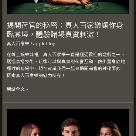
人
百
家
揭開荷官的秘密：真人百家樂讓你身
樂
臨其境，體驗賭場真實刺激！
讓
你
真人百家樂
/
appleblog
身
臨
在線上娛樂城裡，真人百家樂一直是極受歡迎的遊戲之一。
其
透過直播技術，玩家可以與真實的荷官互動，仿佛置身於地
境，
標性的賭場中。現在就讓我們一起來揭開荷官的神秘面紗，
體
探索真人百家樂的魅力所在！
驗
賭
閱讀全文 »
場
真
實
揭
刺
秘
激！
線
上