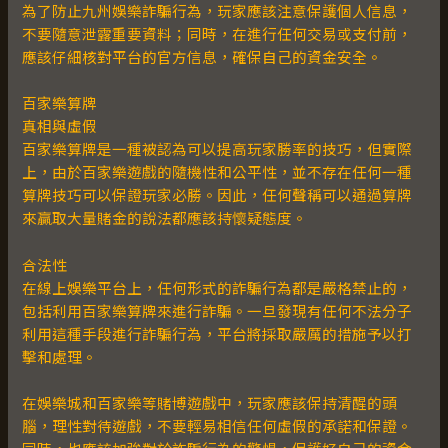
為了防止九州娛樂詐騙行為，玩家應該注意保護個人信息，
不要隨意泄露重要資料；同時，在進行任何交易或支付前，
應該仔細核對平台的官方信息，確保自己的資金安全。
百家樂算牌
真相與虛假
百家樂算牌是一種被認為可以提高玩家勝率的技巧，但實際
上，由於百家樂遊戲的隨機性和公平性，並不存在任何一種
算牌技巧可以保證玩家必勝。因此，任何聲稱可以通過算牌
來贏取大量賭金的說法都應該持懷疑態度。
合法性
在線上娛樂平台上，任何形式的詐騙行為都是嚴格禁止的，
包括利用百家樂算牌來進行詐騙。一旦發現有任何不法分子
利用這種手段進行詐騙行為，平台將採取嚴厲的措施予以打
擊和處理。
在娛樂城和百家樂等賭博遊戲中，玩家應該保持清醒的頭
腦，理性對待遊戲，不要輕易相信任何虛假的承諾和保證。