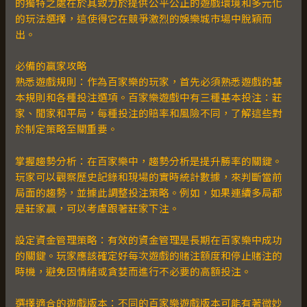
的獨特之處在於其致力於提供公平公正的遊戲環境和多元化
的玩法選擇，這使得它在競爭激烈的娛樂城市場中脫穎而
出。
必備的贏家攻略
熟悉遊戲規則：作為百家樂的玩家，首先必須熟悉遊戲的基
本規則和各種投注選項。百家樂遊戲中有三種基本投注：莊
家、閒家和平局，每種投注的賠率和風險不同，了解這些對
於制定策略至關重要。
掌握趨勢分析：在百家樂中，趨勢分析是提升勝率的關鍵。
玩家可以觀察歷史記錄和現場的實時統計數據，來判斷當前
局面的趨勢，並據此調整投注策略。例如，如果連續多局都
是莊家贏，可以考慮跟著莊家下注。
設定資金管理策略：有效的資金管理是長期在百家樂中成功
的關鍵。玩家應該確定好每次遊戲的賭注額度和停止賭注的
時機，避免因情緒或貪婪而進行不必要的高額投注。
選擇適合的遊戲版本：不同的百家樂遊戲版本可能有著微妙