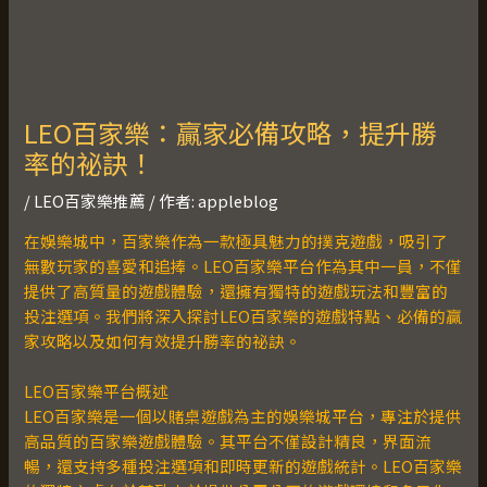
LEO百家樂：贏家必備攻略，提升勝
率的祕訣！
/
LEO百家樂推薦
/ 作者:
appleblog
在娛樂城中，百家樂作為一款極具魅力的撲克遊戲，吸引了
無數玩家的喜愛和追捧。LEO百家樂平台作為其中一員，不僅
提供了高質量的遊戲體驗，還擁有獨特的遊戲玩法和豐富的
投注選項。我們將深入探討LEO百家樂的遊戲特點、必備的贏
家攻略以及如何有效提升勝率的祕訣。
LEO百家樂平台概述
LEO百家樂是一個以賭桌遊戲為主的娛樂城平台，專注於提供
高品質的百家樂遊戲體驗。其平台不僅設計精良，界面流
暢，還支持多種投注選項和即時更新的遊戲統計。LEO百家樂