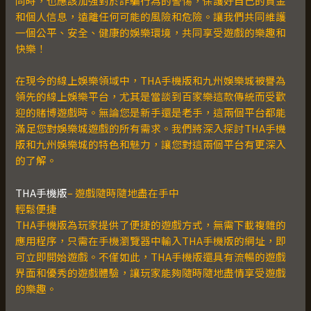
同時，也應該加強對於詐騙行為的警惕，保護好自己的資金
和個人信息，遠離任何可能的風險和危險。讓我們共同維護
一個公平、安全、健康的娛樂環境，共同享受遊戲的樂趣和
快樂！
在現今的線上娛樂領域中，THA手機版和九州娛樂城被譽為
領先的線上娛樂平台，尤其是當談到百家樂這款傳統而受歡
迎的賭博遊戲時。無論您是新手還是老手，這兩個平台都能
滿足您對娛樂城遊戲的所有需求。我們將深入探討THA手機
版和九州娛樂城的特色和魅力，讓您對這兩個平台有更深入
的了解。
THA手機版
– 遊戲隨時隨地盡在手中
輕鬆便捷
THA手機版為玩家提供了便捷的遊戲方式，無需下載複雜的
應用程序，只需在手機瀏覽器中輸入THA手機版的網址，即
可立即開始遊戲。不僅如此，THA手機版還具有流暢的遊戲
界面和優秀的遊戲體驗，讓玩家能夠隨時隨地盡情享受遊戲
的樂趣。