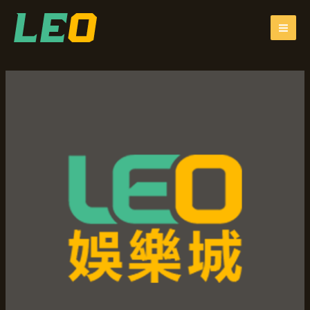
跳
Post
MAI
至
navigation
ME
主
要
內
容