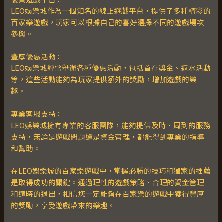
LEO娛樂城作為一個知名的線上遊戲平台，提供了多種精彩的
百家樂遊戲，玩家可以根據自己的喜好選擇不同的遊戲場次
參與。
豐厚優惠活動：
LEO娛樂城經常舉辦各種優惠活動，包括首存獎金、返水活動
等，這些活動能夠為玩家提供額外的獎勵，增加遊戲的樂
趣。
專業客服支持：
LEO娛樂城擁有專業的客服團隊，能夠提供及時、周到的服務
支持，無論是遊戲問題還是資金管理，都能得到專業的指導
和幫助。
在LEO娛樂城的百家樂遊戲中，掌握必勝的技巧和獨家的推薦
是取得成功的關鍵。通過理性的遊戲策略、合理的資金管理
和適時的退出，相信您一定能夠在百家樂的遊戲中獲得豐厚
的獎勵，享受遊戲帶來的樂趣。