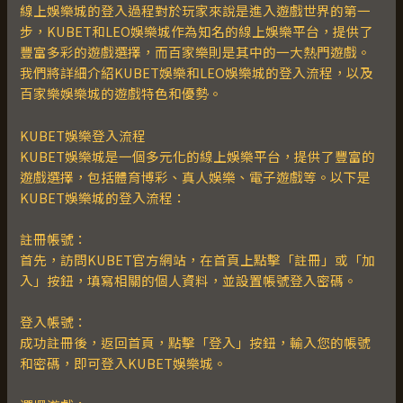
線上娛樂城的登入過程對於玩家來說是進入遊戲世界的第一
步，KUBET和LEO娛樂城作為知名的線上娛樂平台，提供了
豐富多彩的遊戲選擇，而百家樂則是其中的一大熱門遊戲。
我們將詳細介紹KUBET娛樂和LEO娛樂城的登入流程，以及
百家樂娛樂城的遊戲特色和優勢。
KUBET娛樂登入流程
KUBET娛樂城是一個多元化的線上娛樂平台，提供了豐富的
遊戲選擇，包括體育博彩、真人娛樂、電子遊戲等。以下是
KUBET娛樂城的登入流程：
註冊帳號：
首先，訪問KUBET官方網站，在首頁上點擊「註冊」或「加
入」按鈕，填寫相關的個人資料，並設置帳號登入密碼。
登入帳號：
成功註冊後，返回首頁，點擊「登入」按鈕，輸入您的帳號
和密碼，即可登入KUBET娛樂城。