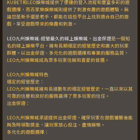
KUBET和LEO娛樂城提供了便捷的登入流程和豐富多彩的遊
戲選擇，而百家樂娛樂城則提供了刺激有趣的遊戲體驗。無
論您是新手還是老手，都能在這些平台上找到適合自己的遊
戲，享受遊戲帶來的樂趣和刺激。
LEO九州娛樂城-經營最久的線上娛樂城，出金保證
是一個知
名的線上娛樂平台，擁有長期穩定的經營歷史和廣大的玩家
群體。以出金保證、多元化的遊戲選擇和專業的服務品質，
LEO九州娛樂城成為眾多玩家信賴和喜愛的首選。
LEO九州娛樂城特色
穩定的經營歷史：
LEO九州娛樂城擁有長達數年的穩定經營歷史，一直以來以其
可靠的信譽和良好的服務贏得了眾多玩家的信任。
出金保證：
LEO九州娛樂城承諾提供出金保證，確保玩家在遊戲獲勝後能
夠及時領取獎金，讓玩家放心投注、盡情娛樂。
多元化的遊戲選擇：