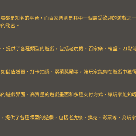
樂場都是知名的平台，而百家樂則是其中一個最受歡迎的遊戲之
中的秘密。
，提供了各種類型的遊戲，包括老虎機、百家樂、輪盤、21點
，如儲值送禮、打卡抽獎、累積獎勵等，讓玩家能夠在遊戲中獲
暢的遊戲界面、高質量的遊戲畫面和多種支付方式，讓玩家能夠
所，提供了各種類型的遊戲，包括老虎機、撲克、彩票等，為玩