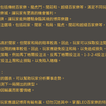
，包括傳統百家樂、龍虎鬥、閒莊和、超級百家樂等，滿足不同
娛樂城，讓玩家有更高的機會獲利。
發牌，讓玩家能夠體驗身臨其境的博弈樂趣。
投注選項，包括莊家、閒家、和局、龍虎、閒莊和超級百家樂等
略高於閒家，但閒家和局的賠率較高。因此，玩家可以採取投注
但出現的機率較低。因此，玩家應避免投注和局，以免造成損失
策略，例如馬丁格爾投注法、反馬丁格爾投注法、1-3-2-4投
定投注上限和止損點，以免陷入賭癮。
巧：
果的圖表，可以幫助玩家分析賽事走勢。
預測下一局開出的牌型。
勿因輸贏而影響情緒。
但玩家應謹記博弈有輸有贏，切勿沉迷其中。掌握LEO百家樂的