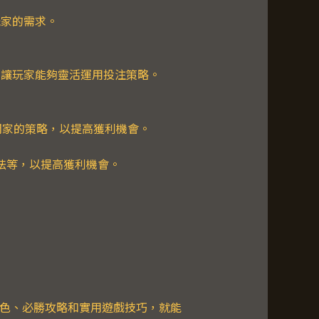
玩家的需求。
，讓玩家能夠靈活運用投注策略。
閒家的策略，以提高獲利機會。
。
注法等，以提高獲利機會。
特色、必勝攻略和實用遊戲技巧，就能