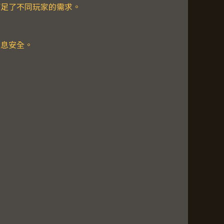
滿足了不同玩家的需求。
信息安全。