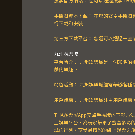
搜索官方網站： 您可以通過搜索TH
手機瀏覽器下載： 在您的安卓手機瀏
行下載和安裝。
第三方下載平台： 您還可以通過一些
九州娛樂城
平台簡介： 九州娛樂城是一個知名的
戲的樂趣。
特色活動： 九州娛樂城經常舉辦各種
用戶體驗： 九州娛樂城注重用戶體驗
THA娛樂城App安卓手機版的下載
上娛樂平台，為玩家帶來了豐富多彩的
城的行列，享受最精彩的線上娛樂之