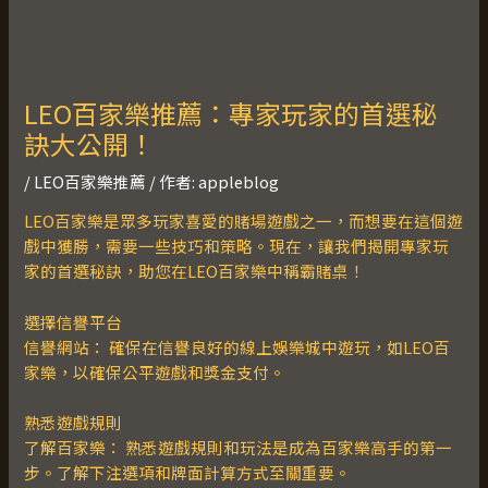
LEO百家樂推薦：專家玩家的首選秘
訣大公開！
/
LEO百家樂推薦
/ 作者:
appleblog
LEO百家樂是眾多玩家喜愛的賭場遊戲之一，而想要在這個遊
戲中獲勝，需要一些技巧和策略。現在，讓我們揭開專家玩
家的首選秘訣，助您在LEO百家樂中稱霸賭桌！
選擇信譽平台
信譽網站： 確保在信譽良好的線上娛樂城中遊玩，如LEO百
家樂，以確保公平遊戲和獎金支付。
熟悉遊戲規則
了解百家樂： 熟悉遊戲規則和玩法是成為百家樂高手的第一
步。了解下注選項和牌面計算方式至關重要。