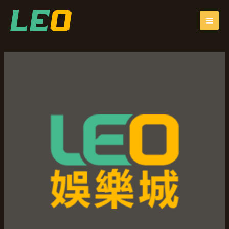
跳
Post
MAI
至
navigation
ME
主
要
內
容