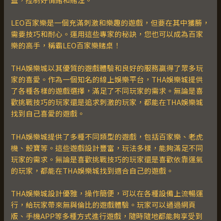
LEO百家樂是一個充滿刺激和樂趣的遊戲，但要在其中獲勝，
需要技巧和耐心。運用這些專家的秘訣，您也可以成為百家
樂的高手，稱霸LEO百家樂賭桌！
THA娛樂城以其優質的遊戲體驗和良好的服務贏得了眾多玩
家的喜愛。作為一個知名的線上娛樂平台，THA娛樂城提供
了各種各樣的遊戲選擇，滿足了不同玩家的需求。無論是喜
歡挑戰技巧的玩家還是追求刺激的玩家，都能在THA娛樂城
找到自己喜愛的遊戲。
THA娛樂城提供了多種不同類型的遊戲，包括百家樂、老虎
機、骰寶等。這些遊戲設計豐富，玩法多樣，能夠滿足不同
玩家的需求。無論是喜歡挑戰技巧的玩家還是喜歡依靠運氣
的玩家，都能在THA娛樂城找到適合自己的遊戲。
THA娛樂城設計優雅，操作簡便，可以在各種設備上流暢運
行，給玩家帶來無與倫比的遊戲體驗。玩家可以通過網頁
版、手機APP等多種方式進行遊戲，隨時隨地都能夠享受到