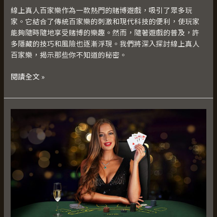
藏
線上真人百家樂作為一款熱門的賭博遊戲，吸引了眾多玩
技
家。它結合了傳統百家樂的刺激和現代科技的便利，使玩家
巧
能夠隨時隨地享受賭博的樂趣。然而，隨著遊戲的普及，許
與
多隱藏的技巧和風險也逐漸浮現。我們將深入探討線上真人
風
百家樂，揭示那些你不知道的秘密。
險！
閱讀全文 »
揭
開
黑
幕！
線
上
真
人
百
家