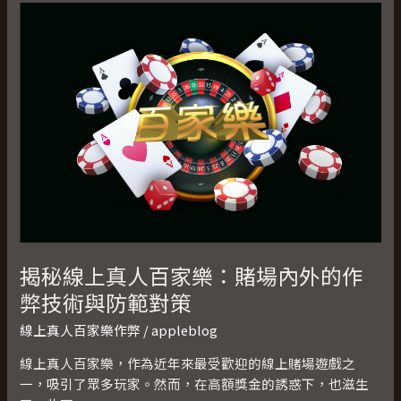
法
揭
秘
線
上
真
人
百
家
樂：
賭
場
內
外
揭秘線上真人百家樂：賭場內外的作
的
弊技術與防範對策
作
弊
線上真人百家樂作弊
/
appleblog
技
術
線上真人百家樂，作為近年來最受歡迎的線上賭場遊戲之
與
一，吸引了眾多玩家。然而，在高額獎金的誘惑下，也滋生