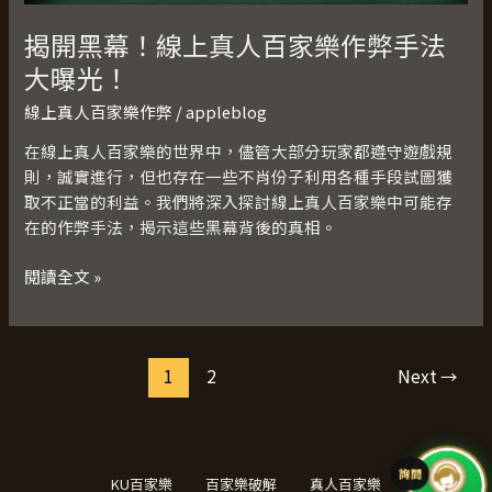
樂
揭開黑幕！線上真人百家樂作弊手法
作
大曝光！
弊
手
線上真人百家樂作弊
/
appleblog
法
大
在線上真人百家樂的世界中，儘管大部分玩家都遵守遊戲規
曝
則，誠實進行，但也存在一些不肖份子利用各種手段試圖獲
光！
取不正當的利益。我們將深入探討線上真人百家樂中可能存
在的作弊手法，揭示這些黑幕背後的真相。
閱讀全文 »
1
2
Next
→
KU百家樂
百家樂破解
真人百家樂