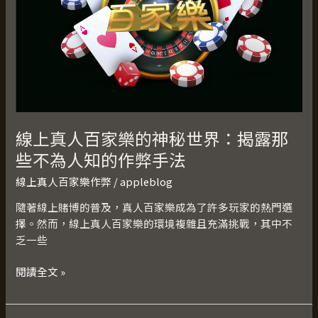
家
樂
的
神
秘
世
界：
揭
線上真人百家樂的神秘世界：揭露那
露
些不為人知的作弊手法
那
些
線上真人百家樂作弊
/
appleblog
不
為
隨著線上賭博的普及，真人百家樂成為了許多玩家的熱門選
人
擇。然而，線上真人百家樂的環境複雜且充滿挑戰，其中不
知
乏一些
的
閱讀全文 »
作
弊
手