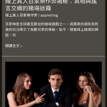
線上真人百家樂作弊揭秘：真相與謠
真
言交織的賭場迷霧
相
與
線上真人百家樂作弊
/
appleblog
謠
言
百家樂是全球最受歡迎的賭場遊戲之一，其簡單的規則和刺
交
激的玩法吸引了無數玩家的青睞。如今，隨著線上賭場的興
織
起，玩
的
賭
閱讀全文 »
場
迷
霧
揭
秘
線
上
真
人
百
家