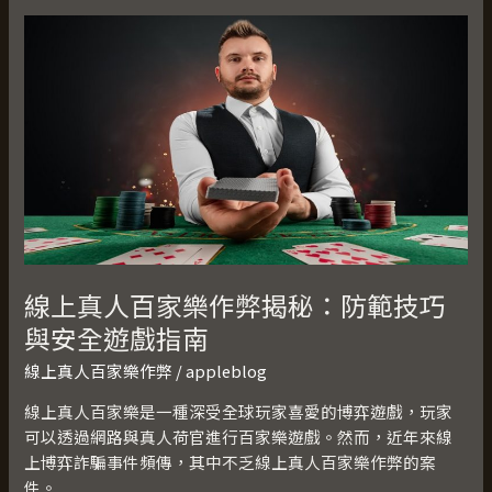
線
上
真
人
百
家
樂
作
弊
揭
秘：
線上真人百家樂作弊揭秘：防範技巧
防
與安全遊戲指南
範
技
線上真人百家樂作弊
/
appleblog
巧
與
線上真人百家樂是一種深受全球玩家喜愛的博弈遊戲，玩家
安
可以透過網路與真人荷官進行百家樂遊戲。然而，近年來線
全
上博弈詐騙事件頻傳，其中不乏線上真人百家樂作弊的案
遊
件。