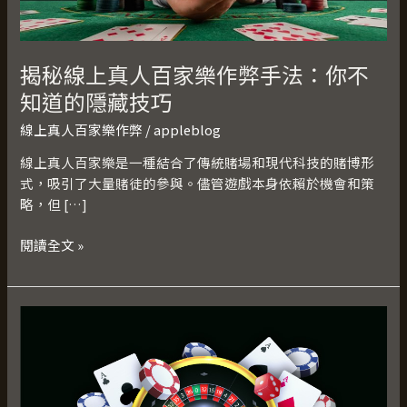
樂
作
弊
揭秘線上真人百家樂作弊手法：你不
手
知道的隱藏技巧
法：
你
線上真人百家樂作弊
/
appleblog
不
知
線上真人百家樂是一種結合了傳統賭場和現代科技的賭博形
道
式，吸引了大量賭徒的參與。儘管遊戲本身依賴於機會和策
的
略，但 […]
隱
藏
閱讀全文 »
技
巧
線
上
真
人
百