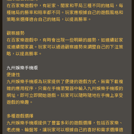
在百家樂遊戲中，有莊家、閒家和平局三種不同的賭局，每
種賭局的勝率和賠率都不同。玩家應根據自己的遊戲風格和
策略來選擇適合自己的賭局，以提高勝率。
觀察趨勢
在百家樂遊戲中，有時會出現一些明顯的趨勢，如連續莊家
或連續閒家贏。玩家可以通過觀察趨勢來調整自己的下注策
略，以提高勝率。
九州娛樂手機版
便捷性
九州娛樂手機版為玩家提供了便捷的遊戲方式，無需下載複
雜的應用程序，只需在手機瀏覽器中輸入九州娛樂手機版的
網址，即可立即開始遊戲。玩家可以隨時隨地在手機上享受
遊戲的樂趣。
多種遊戲選擇
九州娛樂手機版提供了豐富多彩的遊戲選擇，包括百家樂、
老虎機、輪盤等，讓玩家可以根據自己的喜好和需求選擇適