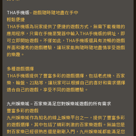
THA手機版
– 遊戲隨時隨地盡在手中
輕鬆便捷
THA手機版為玩家提供了便捷的遊戲方式，無需下載複雜的
應用程序，只需在手機瀏覽器中輸入THA手機版的網址，即
可立即開始遊戲。不僅如此，THA手機版還具有流暢的遊戲
界面和優秀的遊戲體驗，讓玩家能夠隨時隨地盡情享受遊戲
的樂趣。
多種遊戲選擇
THA手機版提供了豐富多彩的遊戲選擇，包括老虎機、百家
樂、輪盤、21點等，讓玩家可以根據自己的喜好和需求選擇
適合自己的遊戲，享受不同的遊戲體驗。
九州娛樂城 – 百家樂滿足您對娛樂城遊戲的所有需求
豐富多彩的遊戲
九州娛樂城作為知名的線上娛樂平台之一，提供了豐富多彩
的遊戲選擇，其中包括了精彩刺激的百家樂遊戲。無論您是
對百家樂已經很熟悉還是剛剛入門，九州娛樂城都能滿足您