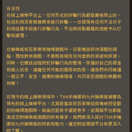
合法性
在線上娛樂平台上，任何形式的詐騙行為都是嚴格禁止的，
包括利用百家樂算牌來進行詐騙。一旦發現有任何不法分子
利用這種手段進行詐騙行為，平台將採取嚴厲的措施予以打
擊和處理。
在娛樂城和百家樂等賭博遊戲中，玩家應該保持清醒的頭
腦，理性對待遊戲，不要輕易相信任何虛假的承諾和保證。
同時，也應該加強對於詐騙行為的警惕，保護好自己的資金
和個人信息，遠離任何可能的風險和危險。讓我們共同維護
一個公平、安全、健康的娛樂環境，共同享受遊戲的樂趣和
快樂！
在現今的線上娛樂領域中，THA手機版和九州娛樂城被譽為
領先的線上娛樂平台，尤其是當談到百家樂這款傳統而受歡
迎的賭博遊戲時。無論您是新手還是老手，這兩個平台都能
滿足您對娛樂城遊戲的所有需求。我們將深入探討THA手機
版和九州娛樂城的特色和魅力，讓您對這兩個平台有更深入
的了解。