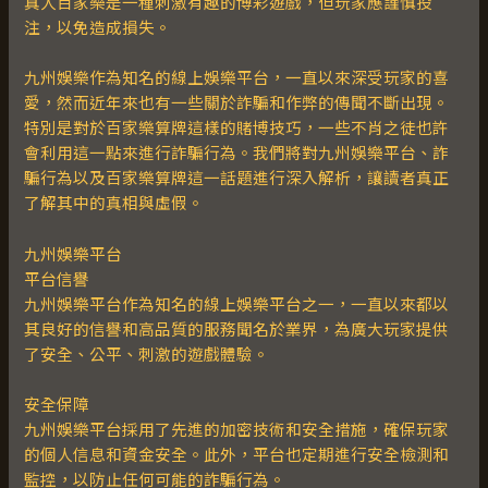
真人百家樂是一種刺激有趣的博彩遊戲，但玩家應謹慎投
注，以免造成損失。
九州娛樂作為知名的線上娛樂平台，一直以來深受玩家的喜
愛，然而近年來也有一些關於詐騙和作弊的傳聞不斷出現。
特別是對於百家樂算牌這樣的賭博技巧，一些不肖之徒也許
會利用這一點來進行詐騙行為。我們將對九州娛樂平台、詐
騙行為以及百家樂算牌這一話題進行深入解析，讓讀者真正
了解其中的真相與虛假。
九州娛樂平台
平台信譽
九州娛樂平台作為知名的線上娛樂平台之一，一直以來都以
其良好的信譽和高品質的服務聞名於業界，為廣大玩家提供
了安全、公平、刺激的遊戲體驗。
安全保障
九州娛樂平台採用了先進的加密技術和安全措施，確保玩家
的個人信息和資金安全。此外，平台也定期進行安全檢測和
監控，以防止任何可能的詐騙行為。