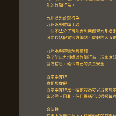
能的詐騙行為。
九州娛樂詐騙行為
九州娛樂詐騙手段
一些不法分子可能會利用假冒九州娛
可能包括假冒官方網站、虛假的客服
九州娛樂詐騙預防措施
為了防止九州娛樂詐騙行為，玩家應
官方信息，確保自己的資金安全。
百家樂算牌
真相與虛假
百家樂算牌是一種被認為可以提高玩
家必勝。因此，任何聲稱可以通過算
合法性
在線上娛樂平台上，任何形式的詐騙