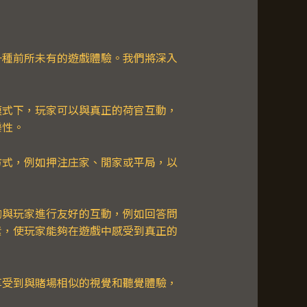
一種前所未有的遊戲體驗。我們將深入
模式下，玩家可以與真正的荷官互動，
樂性。
方式，例如押注庄家、閒家或平局，以
夠與玩家進行友好的互動，例如回答問
素，使玩家能夠在遊戲中感受到真正的
享受到與賭場相似的視覺和聽覺體驗，