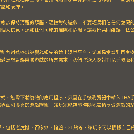
打擊和處理。
家應該保持清醒的頭腦，理性對待遊戲，不要輕易相信任何虛假
和個人信息，遠離任何可能的風險和危險。讓我們共同維護一個
版和九州娛樂城被譽為領先的線上娛樂平台，尤其是當談到百家
滿足您對娛樂城遊戲的所有需求。我們將深入探討THA手機版
方式，無需下載複雜的應用程序，只需在手機瀏覽器中輸入THA
戲界面和優秀的遊戲體驗，讓玩家能夠隨時隨地盡情享受遊戲的
擇，包括老虎機、百家樂、輪盤、21點等，讓玩家可以根據自己