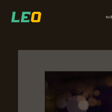
跳
Post
至
navigation
主
KU
要
內
容