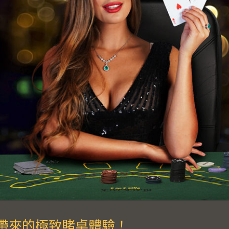
帶來的極致賭桌體驗！