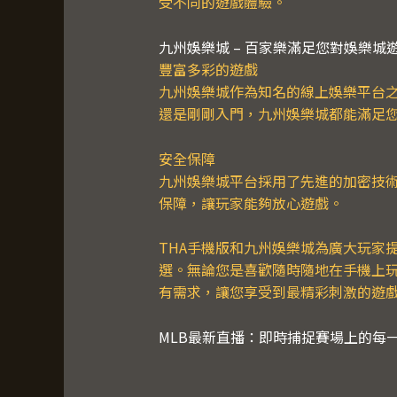
受不同的遊戲體驗。
九州娛樂城 – 百家樂滿足您對娛樂城
豐富多彩的遊戲
九州娛樂城作為知名的線上娛樂平台
還是剛剛入門，九州娛樂城都能滿足
安全保障
九州娛樂城平台採用了先進的加密技
保障，讓玩家能夠放心遊戲。
THA手機版和九州娛樂城為廣大玩家
選。無論您是喜歡隨時隨地在手機上玩
有需求，讓您享受到最精彩刺激的遊
MLB最新直播：即時捕捉賽場上的每