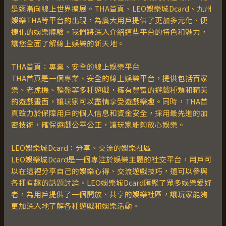
是逐漸向線上世界擴展。THA首頁、LEO娛樂城Dcard、九州
娛樂THA等平台的出現，為廣大用戶提供了更加多元化、便
捷化的娛樂體驗。我們將深入介紹這些平台的特色和魅力，
讓您全面了解線上娛樂的新天地。
THA首頁：專業、安全的線上娛樂平台
THA首頁是一個專業、安全的線上娛樂平台，提供包括百家
樂、老虎機、輪盤等多種遊戲，擁有豐富的遊戲種類和精美
的遊戲畫面，讓玩家可以盡情享受遊戲樂趣。同時，THA首
頁致力於保障用戶的個人信息和資金安全，採用最先進的加
密技術，確保遊戲公平公正，讓玩家能夠放心娛樂。
LEO娛樂城Dcard：分享、交流的娛樂社區
LEO娛樂城Dcard是一個專注於娛樂主題的社交平台，用戶可
以在這裡分享自己的娛樂心得、交流遊戲技巧，還可以參與
各種有趣的話題討論。LEO娛樂城Dcard匯聚了眾多娛樂愛好
者，為用戶提供了一個開放、共享的娛樂社區，讓玩家能夠
更加深入地了解各種遊戲和娛樂活動。