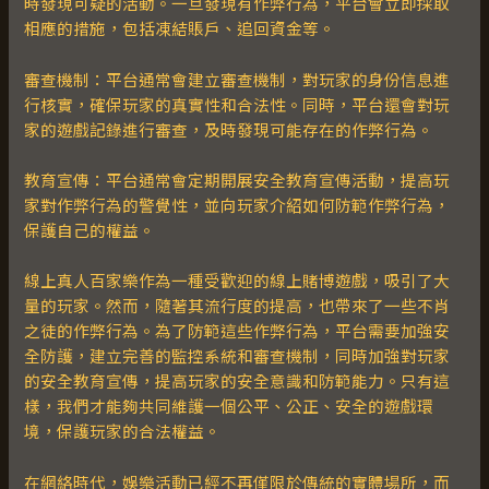
時發現可疑的活動。一旦發現有作弊行為，平台會立即採取
相應的措施，包括凍結賬戶、追回資金等。
審查機制：平台通常會建立審查機制，對玩家的身份信息進
行核實，確保玩家的真實性和合法性。同時，平台還會對玩
家的遊戲記錄進行審查，及時發現可能存在的作弊行為。
教育宣傳：平台通常會定期開展安全教育宣傳活動，提高玩
家對作弊行為的警覺性，並向玩家介紹如何防範作弊行為，
保護自己的權益。
線上真人百家樂作為一種受歡迎的線上賭博遊戲，吸引了大
量的玩家。然而，隨著其流行度的提高，也帶來了一些不肖
之徒的作弊行為。為了防範這些作弊行為，平台需要加強安
全防護，建立完善的監控系統和審查機制，同時加強對玩家
的安全教育宣傳，提高玩家的安全意識和防範能力。只有這
樣，我們才能夠共同維護一個公平、公正、安全的遊戲環
境，保護玩家的合法權益。
在網絡時代，娛樂活動已經不再僅限於傳統的實體場所，而