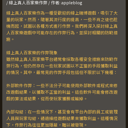
/
線上真人百家樂作弊
/ 作者:
appleblog
線上真人百家樂作為一種受歡迎的線上賭博遊戲，吸引了大
量的玩家。然而，隨著其流行度的提高，一些不肖之徒也趁
機而起，試圖以各種方式進行作弊。我們將深入探討線上真
人百家樂遊戲中可能存在的作弊行為，並探討相關的防範措
施。
線上真人百家樂的作弊現象
雖然線上真人百家樂平台通常會採取各種安全措施來防範作
弊行為，但仍然存在一些玩家試圖以不正當的手段獲取利益
的情況。其中，最常見的作弊手段包括但不限於以下幾種：
外部軟件作弊：一些不法分子可能使用外部軟件或程式來修
改遊戲結果，以獲取不正當的利益。這些軟件可能會修改遊
戲的算法或結果，從而使玩家獲勝或輸掉。
內部勾結：在一些情況下，甚至會有平台內部的員工或管理
人員與玩家勾結，通過操控遊戲結果來獲取利益。這種情況
下，作弊行為往往更加隱蔽，難以被發現。