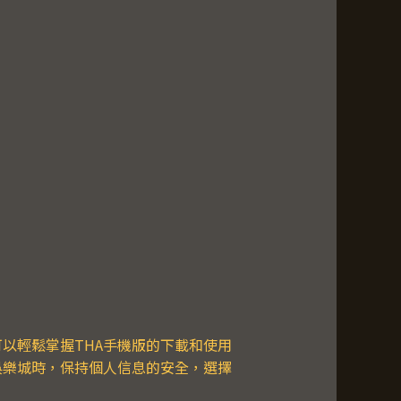
以輕鬆掌握THA手機版的下載和使用
娛樂城時，保持個人信息的安全，選擇