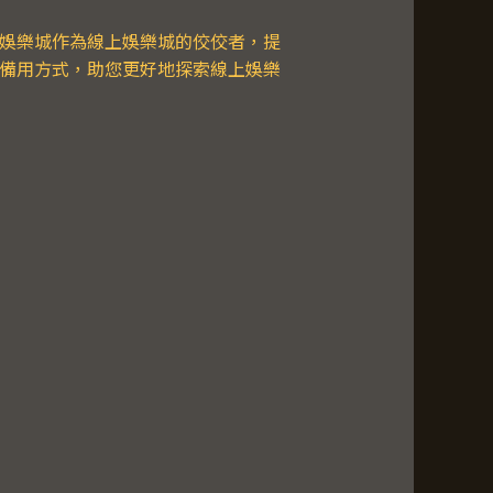
o娛樂城作為線上娛樂城的佼佼者，提
的備用方式，助您更好地探索線上娛樂