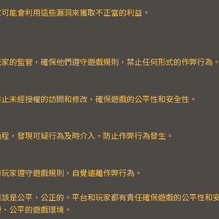
家可能會利用這些漏洞來獲取不正當的利益。
玩家的監管，確保他們遵守遊戲規則，禁止任何形式的作弊行為
防止未經授權的訪問和修改，確保遊戲的公平性和安全性。
過程，發現可疑行為及時介入，防止作弊行為發生。
導玩家遵守遊戲規則，自覺遠離作弊行為。
應該是公平、公正的。平台和玩家都有責任確保遊戲的公平性和
康、公平的遊戲環境。