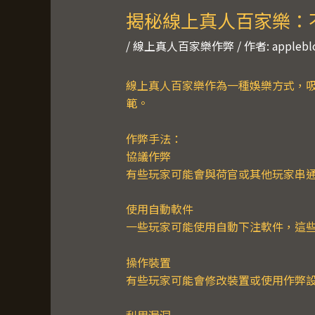
揭秘線上真人百家樂：
/
線上真人百家樂作弊
/ 作者:
applebl
線上真人百家樂作為一種娛樂方式，
範。
作弊手法：
協議作弊
有些玩家可能會與荷官或其他玩家串
使用自動軟件
一些玩家可能使用自動下注軟件，這
操作裝置
有些玩家可能會修改裝置或使用作弊