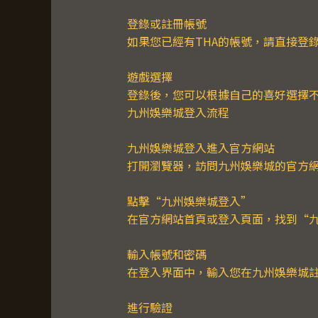
登錄或註冊帳號
如果您已經有THA的帳號，請直接登
遊戲選擇
登錄後，您可以根據自己的喜好選擇
九州娛樂城登入流程
九州娛樂城登入進入官方網站
打開瀏覽器，訪問九州娛樂城的官方
點擊“九州娛樂城登入”
在官方網站首頁或登入頁面，找到“
輸入帳號和密碼
在登入界面中，輸入您在九州娛樂城
進行驗證