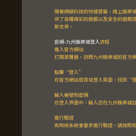
隨著網絡科技的快速發展，線上娛樂城
供了各種精彩的遊戲以及安全的遊戲環
新世界。
官網-九州娛樂城登入
流程
進入官方網站
打開瀏覽器，訪問九州娛樂城的官方
點擊“登入”
在官方網站首頁或登入頁面，找到“
輸入帳號和密碼
在登入界面中，輸入您在九州娛樂城
進行驗證
有時候系統會要求進行驗證，請按照