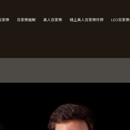
百家樂
百家樂破解
真人百家樂
線上真人百家樂作弊
LEO百家