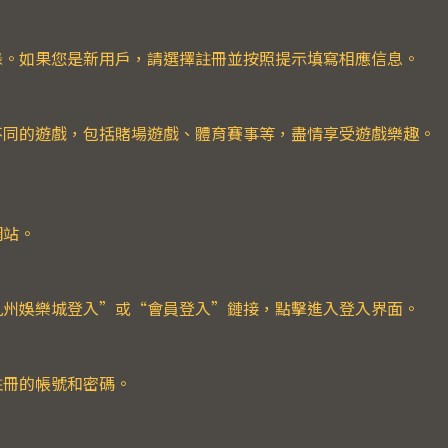
錄。如果您是新用戶，請選擇註冊並按照提示填寫相應信息。
不同的遊戲，包括賭場遊戲、體育賽事等，盡情享受遊戲樂趣。
網站。
九州娛樂城登入”或“會員登入”鏈接，點擊進入登入界面。
註冊的帳號和密碼。