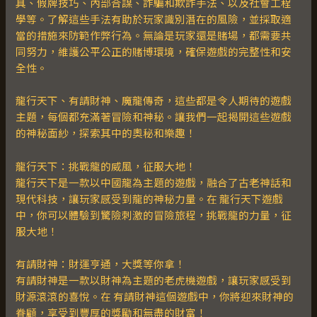
具、假牌技巧、內部合謀、詐騙和欺詐手法、以及社會工程
學等。了解這些手法有助於玩家識別潛在的風險，並採取適
當的措施來防範作弊行為。無論是玩家還是賭場，都需要共
同努力，維護公平公正的賭博環境，確保遊戲的完整性和安
全性。
龍行天下、有請財神、魔龍傳奇，這些都是令人期待的遊戲
主題，每個都充滿著冒險和神秘。讓我們一起揭開這些遊戲
的神秘面紗，探索其中的奧秘和樂趣！
龍行天下：挑戰龍的威風，征服大地！
龍行天下是一款以中國龍為主題的遊戲，融合了古老神話和
現代科技，讓玩家感受到龍的神秘力量。在 龍行天下遊戲
中，你可以體驗到驚險刺激的冒險旅程，挑戰龍的力量，征
服大地！
有請財神：財運亨通，大獎等你拿！
有請財神是一款以財神為主題的老虎機遊戲，讓玩家感受到
財源滾滾的喜悅。在 有請財神這個遊戲中，你將迎來財神的
眷顧，享受到豐厚的獎勵和無盡的財富！