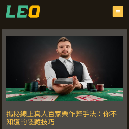
跳
Post
MAI
至
navigation
ME
主
要
內
容
揭秘線上真人百家樂作弊手法：你不
知道的隱藏技巧