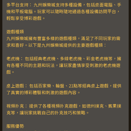
多平台支持： 九州娛樂城支持多種設備，包括桌面電腦、手
機和平板電腦。玩家可以隨時隨地通過各種設備訪問平台，
輕鬆享受博彩遊戲。
遊戲種類
九州娛樂城擁有豐富多樣的遊戲種類，滿足了不同玩家的需
求和喜好。以下是九州娛樂城提供的主要遊戲種類：
老虎機： 包括經典老虎機、多線老虎機、彩金老虎機等，擁
有各種不同的主題和玩法，讓玩家盡情享受刺激的老虎機遊
戲。
桌上遊戲： 包括百家樂、輪盤、21點等經典桌上遊戲，提供
了真實的博彩體驗和刺激的遊戲內容。
視頻扑克： 提供了各種視頻扑克遊戲，如德州撲克、賓果撲
克等，讓玩家挑戰自己的扑克技巧和策略。
服務優勢