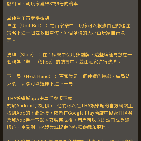
數相同，則玩家獲得8或9倍的賠率。
其他常用百家樂術語
單注（Unit Bet）： 在百家樂中，玩家可以根據自己的賭注
策略下注一個或多個單位，每個單位的大小由玩家自行決
定。
洗牌（Shoe）： 在百家樂中使用多副牌，這些牌通常放在一
個稱為“鞋”（Shoe）的裝置中，並由莊家進行洗牌。
下一局（Next Hand）： 百家樂是一個連續的遊戲，每局結
束後，玩家可以選擇下注下一局。
THA娛樂城app安卓手機版下載
對於Android手機用戶，他們可以在THA娛樂城的官方網站上
找到App的下載鏈接，或者在Google Play商店中搜索THA娛
樂城App進行下載。安裝完成後，用戶可以立即註冊或登錄
賬戶，享受到THA娛樂城提供的各種遊戲和服務。