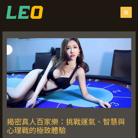
跳
Post
MAI
至
navigation
ME
主
要
內
容
揭密真人百家樂：挑戰運氣、智慧與
心理戰的極致體驗