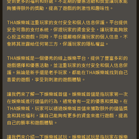
受到更多的福利和好處。不定期的優惠活動和獎金讓玩家能
夠獲得額外的獎勵，提高了遊戲的刺激性和趣味性。
THA娛樂城注重玩家的支付安全和個人信息保護。平台提供
安全可靠的支付系統，保證玩家的資金安全，讓玩家能夠放
心投注和遊戲。同時，平台還嚴格保護玩家的個人信息，不
會將其泄露給任何第三方，保護玩家的隱私權益。
THA娛樂城是一個優秀的線上娛樂平台，提供了豐富多彩的
遊戲選擇和優惠活動，並注重玩家的支付安全和個人信息保
護。無論是新手還是老手玩家，都能在THA娛樂城找到自己
喜愛的遊戲，享受到刺激的遊戲體驗。
讓我們來了解一下娛樂城首儲。娛樂城首儲是指玩家第一次
在娛樂城進行儲值的行為，通常會有一定的優惠和獎勵。在
THA娛樂城，玩家可以通過娛樂城首儲來獲取額外的儲值獎
金和其他福利，讓自己能夠有更多的資金來進行遊戲，提高
自己的勝率和遊戲體驗。
讓我們來介紹一下娛樂城試玩。娛樂城試玩是指玩家在娛樂