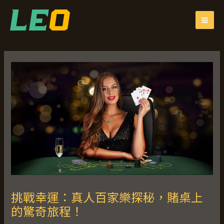
跳
Post
MAI
至
navigation
ME
主
要
內
容
挑戰幸運：真人百家樂探秘，賭桌上
的驚奇旅程！