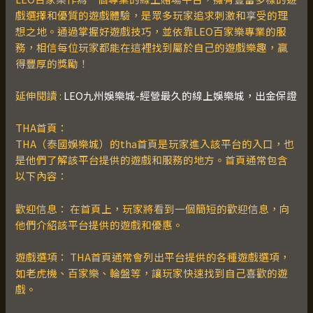
戲選擇和優質的遊戲體驗，是眾多玩家追求刺激和享受的理
想之地。通過掌握好遊戲技巧，並依靠LEO百家樂專業的服
務，相信每位玩家都能在這裡找到屬於自己的遊戲樂趣，贏
得豐厚的獎勵！
延伸閱讀 :
LEO九州娛樂城-經營最久的線上娛樂城，出金保證
THA首頁：
THA（泰國娛樂城）的tha首頁是玩家進入該平台的入口，也
是他們了解該平台提供的遊戲和服務的地方。首頁通常包含
以下內容：
歡迎信息： 在首頁上，玩家將看到一個簡短的歡迎信息，向
他們介紹該平台提供的遊戲和優惠。
遊戲選項： THA首頁通常會列出平台提供的各種遊戲選項，
如老虎機、百家樂、輪盤等，讓玩家快速找到自己喜歡的遊
戲。