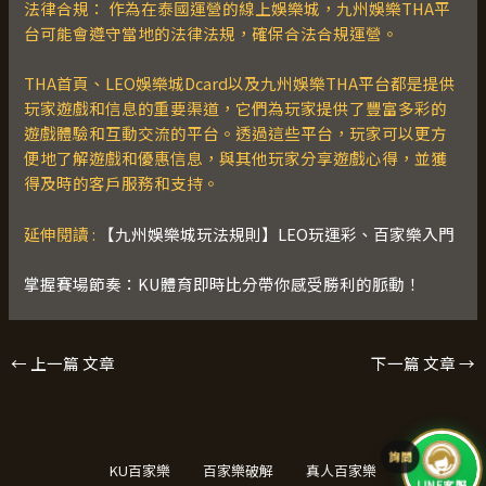
法律合規： 作為在泰國運營的線上娛樂城，九州娛樂THA平
台可能會遵守當地的法律法規，確保合法合規運營。
THA首頁、LEO娛樂城Dcard以及九州娛樂THA平台都是提供
玩家遊戲和信息的重要渠道，它們為玩家提供了豐富多彩的
遊戲體驗和互動交流的平台。透過這些平台，玩家可以更方
便地了解遊戲和優惠信息，與其他玩家分享遊戲心得，並獲
得及時的客戶服務和支持。
延伸閱讀 :
【九州娛樂城玩法規則】LEO玩運彩、百家樂入門
掌握賽場節奏：KU體育即時比分帶你感受勝利的脈動！
←
上一篇 文章
下一篇 文章
→
KU百家樂
百家樂破解
真人百家樂